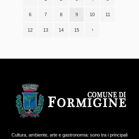
6
7
8
9
10
11
12
13
14
15
Cultura, ambiente, arte e gastronomia: sono tra i principali