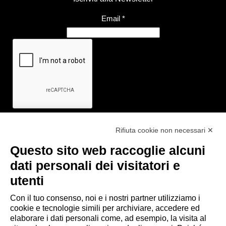
Email
*
Rifiuta cookie non necessari ✕
Questo sito web raccoglie alcuni
Link utili
dati personali dei visitatori e
- Ufficio di informazione e accoglienza turistica di Maranello, Fiorano
utenti
M., Formigine, Sassuolo
Con il tuo consenso, noi e i nostri partner utilizziamo i
- Comune di Formigine
cookie e tecnologie simili per archiviare, accedere ed
- Trasporti Locali
elaborare i dati personali come, ad esempio, la visita al
- Trenitalia