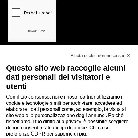
Rifiuta cookie non necessari ✕
Questo sito web raccoglie alcuni
Link utili
dati personali dei visitatori e
- Ufficio di informazione e accoglienza turistica di Maranello, Fiorano
utenti
M., Formigine, Sassuolo
Con il tuo consenso, noi e i nostri partner utilizziamo i
- Comune di Formigine
cookie e tecnologie simili per archiviare, accedere ed
- Trasporti Locali
elaborare i dati personali come, ad esempio, la visita al
- Trenitalia
sito web o la personalizzazione degli annunci. Poiché
rispettiamo il tuo diritto alla privacy, è possibile scegliere
di non consentire alcuni tipi di cookie. Clicca su
Scarica le app
preferenze GDPR per saperne di più.