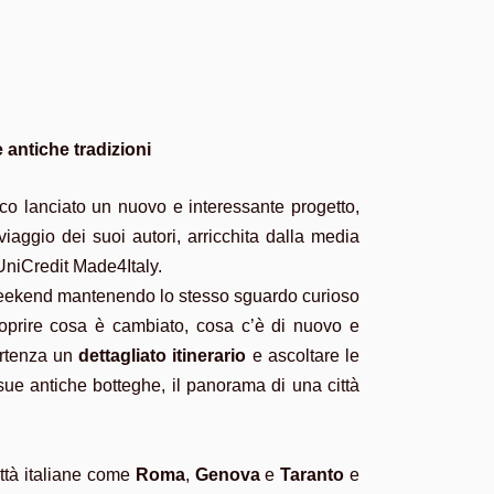
 antiche tradizioni
oco lanciato un nuovo e interessante progetto,
i viaggio dei suoi autori, arricchita dalla media
UniCredit Made4Italy.
un weekend mantenendo lo stesso sguardo curioso
scoprire cosa è cambiato, cosa c’è di nuovo e
partenza un
dettagliato itinerario
e ascoltare le
le sue antiche botteghe, il panorama di una città
ittà italiane come
Roma
,
Genova
e
Taranto
e