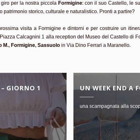
n giro per la nostra piccola
Formigine
: con il suo Castello, le 
 patrimonio storico, culturale e naturalistico. Pronti a partire?
prossima visita a Formigine e dintorni e per costruire un itine
Piazza Calcagnini 1 alla reception del Museo del Castello di Fo
no M., Formigine, Sassuolo
in Via Dino Ferrari a Maranello.
 – GIORNO 1
UN WEEK END A F
una scampagnata alla scopert