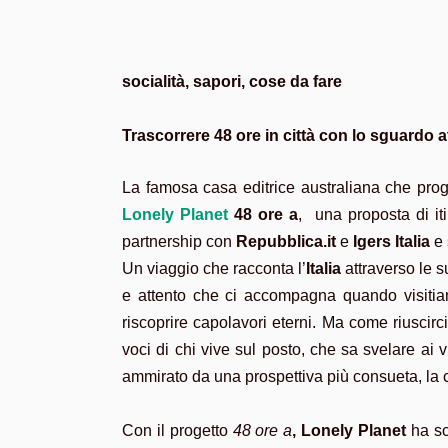
socialità, sapori, cose da fare
Trascorrere 48 ore in città con lo sguardo a
La famosa casa editrice australiana che proge
Lonely Planet
48 ore a
, una proposta di itin
partnership con
Repubblica.it
e
Igers Italia
e 
Un viaggio che racconta l’
Italia
attraverso le s
e attento che ci accompagna quando visitiamo
riscoprire capolavori eterni. Ma come riuscirc
voci di chi vive sul posto, che sa svelare ai vi
ammirato da una prospettiva più consueta, la cre
Con il progetto
48 ore a
, Lonely Planet
ha sce