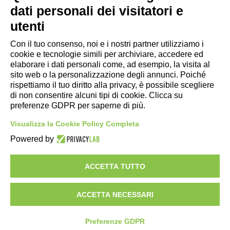
dati personali dei visitatori e
- Ufficio di informazione e accoglienza turistica di Maranello, Fiorano
utenti
M., Formigine, Sassuolo
Con il tuo consenso, noi e i nostri partner utilizziamo i
- Comune di Formigine
cookie e tecnologie simili per archiviare, accedere ed
- Trasporti Locali
elaborare i dati personali come, ad esempio, la visita al
- Trenitalia
sito web o la personalizzazione degli annunci. Poiché
rispettiamo il tuo diritto alla privacy, è possibile scegliere
di non consentire alcuni tipi di cookie. Clicca su
Scarica le app
preferenze GDPR per saperne di più.
- App Android Maranello e Dintorni
Visualizza la Cookie Policy Completa
- App iPhone Maranello e Dintorni
Powered by
ACCETTA TUTTO
ACCETTA NECESSARI
Preferenze GDPR