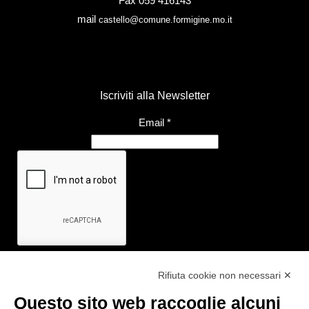
Fax 059 416143
mail
castello@comune.formigine.mo.it
Iscriviti alla Newsletter
Email
*
Rifiuta cookie non necessari ✕
Questo sito web raccoglie alcuni
Link utili