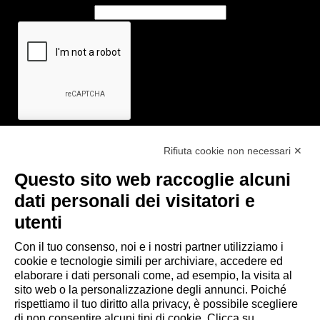
Rifiuta cookie non necessari ✕
Questo sito web raccoglie alcuni
Link utili
dati personali dei visitatori e
- Ufficio di informazione e accoglienza turistica di Maranello, Fiorano
utenti
M., Formigine, Sassuolo
- Comune di Formigine
Con il tuo consenso, noi e i nostri partner utilizziamo i
cookie e tecnologie simili per archiviare, accedere ed
- Trasporti Locali
elaborare i dati personali come, ad esempio, la visita al
- Trenitalia
sito web o la personalizzazione degli annunci. Poiché
rispettiamo il tuo diritto alla privacy, è possibile scegliere
di non consentire alcuni tipi di cookie. Clicca su
Scarica le app