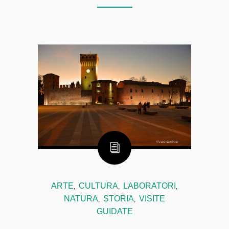
ARTE
CULTURA
LABORATORI
,
,
,
NATURA
STORIA
VISITE
,
,
GUIDATE