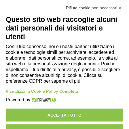
Rifiuta cookie non necessari ✕
Questo sito web raccoglie alcuni
Link utili
dati personali dei visitatori e
- Ufficio di informazione e accoglienza turistica di Maranello, Fiorano
utenti
M., Formigine, Sassuolo
- Comune di Formigine
Con il tuo consenso, noi e i nostri partner utilizziamo i
cookie e tecnologie simili per archiviare, accedere ed
- Trasporti Locali
elaborare i dati personali come, ad esempio, la visita al
- Trenitalia
sito web o la personalizzazione degli annunci. Poiché
rispettiamo il tuo diritto alla privacy, è possibile scegliere
di non consentire alcuni tipi di cookie. Clicca su
Scarica le app
preferenze GDPR per saperne di più.
- App Android Maranello e Dintorni
Visualizza la Cookie Policy Completa
- App iPhone Maranello e Dintorni
Powered by
ACCETTA TUTTO