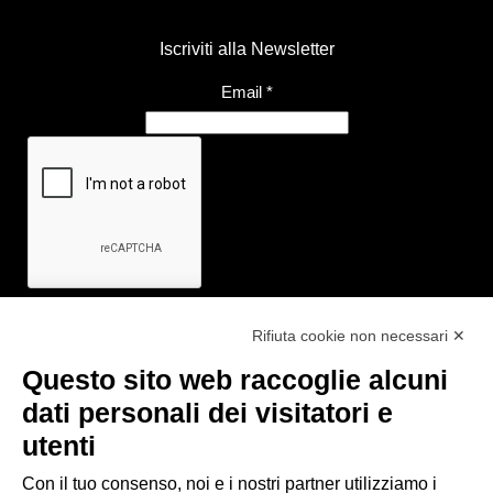
Iscriviti alla Newsletter
Email
*
Rifiuta cookie non necessari ✕
Questo sito web raccoglie alcuni
Link utili
dati personali dei visitatori e
- Ufficio di informazione e accoglienza turistica di Maranello, Fiorano
utenti
M., Formigine, Sassuolo
- Comune di Formigine
Con il tuo consenso, noi e i nostri partner utilizziamo i