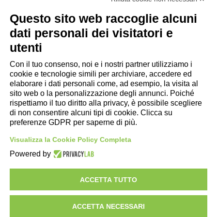
Questo sito web raccoglie alcuni
Link utili
dati personali dei visitatori e
- Ufficio di informazione e accoglienza turistica di Maranello, Fiorano
utenti
M., Formigine, Sassuolo
Con il tuo consenso, noi e i nostri partner utilizziamo i
- Comune di Formigine
cookie e tecnologie simili per archiviare, accedere ed
- Trasporti Locali
elaborare i dati personali come, ad esempio, la visita al
- Trenitalia
sito web o la personalizzazione degli annunci. Poiché
rispettiamo il tuo diritto alla privacy, è possibile scegliere
di non consentire alcuni tipi di cookie. Clicca su
Scarica le app
preferenze GDPR per saperne di più.
- App Android Maranello e Dintorni
Visualizza la Cookie Policy Completa
- App iPhone Maranello e Dintorni
Powered by
ACCETTA TUTTO
ACCETTA NECESSARI