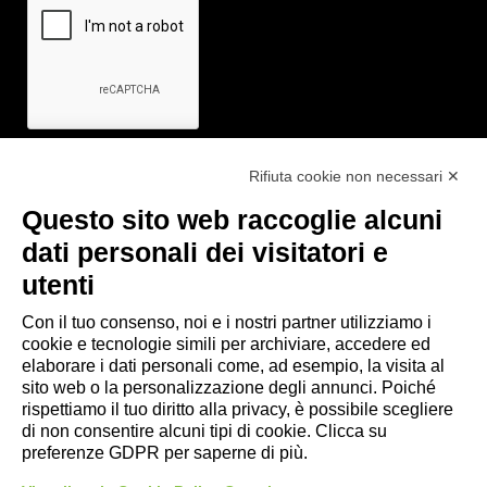
Rifiuta cookie non necessari ✕
Questo sito web raccoglie alcuni
Link utili
dati personali dei visitatori e
- Ufficio di informazione e accoglienza turistica di Maranello, Fiorano
utenti
M., Formigine, Sassuolo
Con il tuo consenso, noi e i nostri partner utilizziamo i
- Comune di Formigine
cookie e tecnologie simili per archiviare, accedere ed
- Trasporti Locali
elaborare i dati personali come, ad esempio, la visita al
- Trenitalia
sito web o la personalizzazione degli annunci. Poiché
rispettiamo il tuo diritto alla privacy, è possibile scegliere
di non consentire alcuni tipi di cookie. Clicca su
Scarica le app
preferenze GDPR per saperne di più.
- App Android Maranello e Dintorni