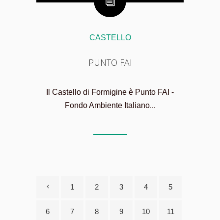
CASTELLO
PUNTO FAI
Il Castello di Formigine è Punto FAI -
Fondo Ambiente Italiano...
1
2
3
4
5
6
7
8
9
10
11