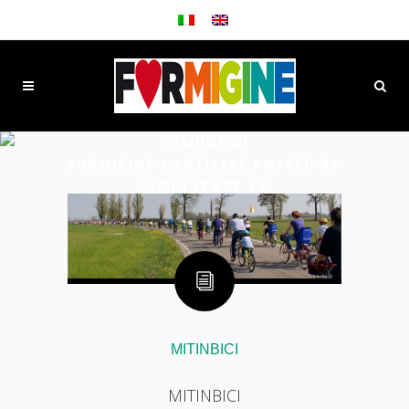
COMUNE DI
FORMIGINE
/
ARTICLES POSTED BY
ADMIN
(PAGE 14)
MITINBICI
MITINBICI