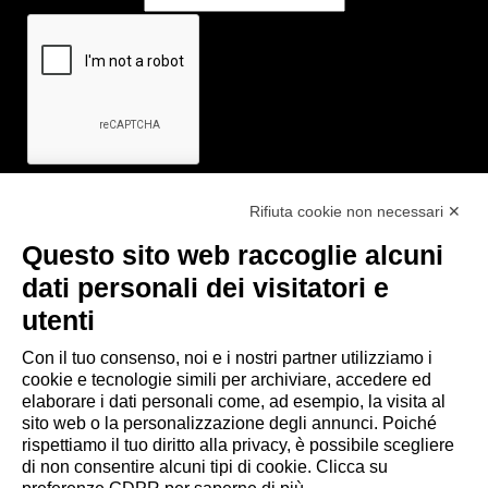
Rifiuta cookie non necessari ✕
Questo sito web raccoglie alcuni
Link utili
dati personali dei visitatori e
- Ufficio di informazione e accoglienza turistica di Maranello, Fiorano
utenti
M., Formigine, Sassuolo
- Comune di Formigine
Con il tuo consenso, noi e i nostri partner utilizziamo i
cookie e tecnologie simili per archiviare, accedere ed
- Trasporti Locali
elaborare i dati personali come, ad esempio, la visita al
- Trenitalia
sito web o la personalizzazione degli annunci. Poiché
rispettiamo il tuo diritto alla privacy, è possibile scegliere
di non consentire alcuni tipi di cookie. Clicca su
Scarica le app