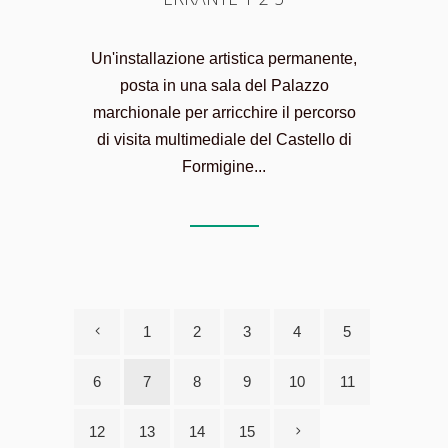
Un'installazione artistica permanente,
posta in una sala del Palazzo
marchionale per arricchire il percorso
di visita multimediale del Castello di
Formigine...
1
2
3
4
5
6
7
8
9
10
11
12
13
14
15