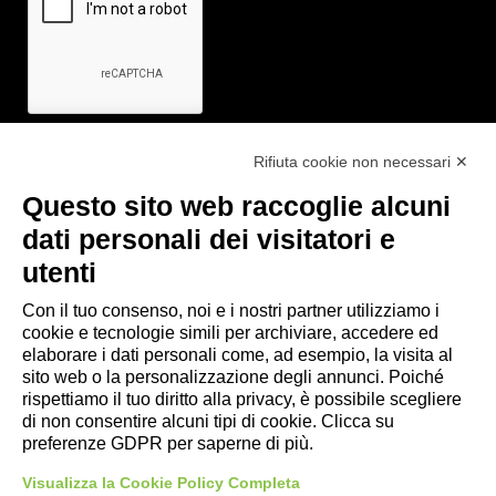
Rifiuta cookie non necessari ✕
Questo sito web raccoglie alcuni
Link utili
dati personali dei visitatori e
- Ufficio di informazione e accoglienza turistica di Maranello, Fiorano
utenti
M., Formigine, Sassuolo
- Comune di Formigine
Con il tuo consenso, noi e i nostri partner utilizziamo i
cookie e tecnologie simili per archiviare, accedere ed
- Trasporti Locali
elaborare i dati personali come, ad esempio, la visita al
- Trenitalia
sito web o la personalizzazione degli annunci. Poiché
rispettiamo il tuo diritto alla privacy, è possibile scegliere
di non consentire alcuni tipi di cookie. Clicca su
Scarica le app
preferenze GDPR per saperne di più.
- App Android Maranello e Dintorni
Visualizza la Cookie Policy Completa