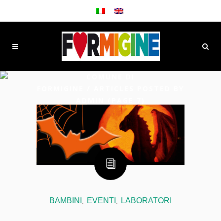
COMUNE DI
FORMIGINE
/
ARTICLES POSTED BY
ADMIN
(PAGE 7)
BAMBINI
EVENTI
LABORATORI
,
,