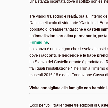
Una stanza incantata dove il soffitto non esist
Tre viaggi tra sogno e realtà, ora all’interno 
Dallo spettacolo di videoarte “Castello di Erra
popolato di creature fantastiche e
castelli im
un’
installazione artistica permanente
, posta
Formigine
.
La stanza è uno scrigno che si svela ai nostri
dove
i racconti, le leggende e le fiabe pren
La Stanza del Castello errante è prodotta da
D
fra i quali l’installazione “The Trip” all’inte
museali 2016-18 e dalla Fondazione Cassa d
Visita consigliata alle famiglie con bambini 
Ecco per voi i
trailer
delle tre edizioni di Cast