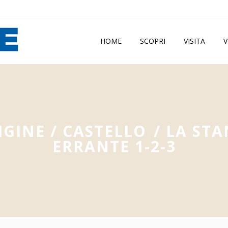
HOME
SCOPRI
VISITA
V
IGINE
/
CASTELLO
/
LA STA
ERRANTE 1-2-3