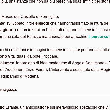
e più, una stanza che non ha più pareti ma spazi infiniti per stor
del Museo del Castello di Formigine.
nte” sviluppato in
tre episodi
che hanno trasformato le mura del
maginari
, con proiezioni architetturali di grandi dimensioni, nasc
 in una sala del Palazzo marchionale per arricchire
il percorso 
 occhi con suoni e immagini tridimensionali, trasportandoci dalla
dono vita
, quasi da poterli toccare.
elumen
, laboratorio di idee modenese di Angelo Santimone e Rao
rno dell’Auditorium Enzo Ferrari. L’intervento è sostenuto dalla 
i Risparmio di Modena.
e ragazzi.
ello Errante, un anticipazione sul meraviglioso spettacolo che vi 