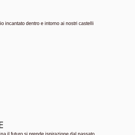
io incantato dentro e intorno ai nostri castelli
E
 il futuro si prende ispirazione dal passato.