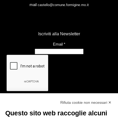
mail
castello@comune.formigine.mo.it
Iscriviti alla Newsletter
Email
*
Rifiuta cookie non necessari ✕
Questo sito web raccoglie alcuni
Link utili