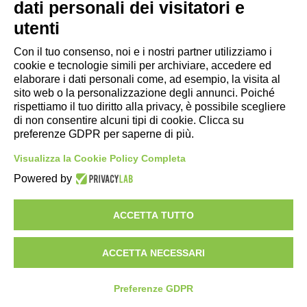
dati personali dei visitatori e
- Ufficio di informazione e accoglienza turistica di Maranello, Fiorano
utenti
M., Formigine, Sassuolo
Con il tuo consenso, noi e i nostri partner utilizziamo i
- Comune di Formigine
cookie e tecnologie simili per archiviare, accedere ed
- Trasporti Locali
elaborare i dati personali come, ad esempio, la visita al
- Trenitalia
sito web o la personalizzazione degli annunci. Poiché
rispettiamo il tuo diritto alla privacy, è possibile scegliere
di non consentire alcuni tipi di cookie. Clicca su
Scarica le app
preferenze GDPR per saperne di più.
- App Android Maranello e Dintorni
Visualizza la Cookie Policy Completa
- App iPhone Maranello e Dintorni
Powered by
ACCETTA TUTTO
ACCETTA NECESSARI
Preferenze GDPR