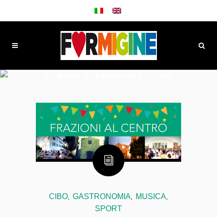
COMUNE DI FORMIGINE
/
CIBO
CIBO
GASTRONOMIA
MUSICA
,
,
,
SPORT