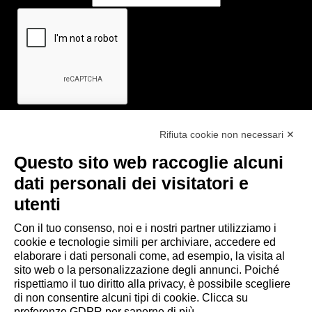
Rifiuta cookie non necessari ✕
Questo sito web raccoglie alcuni
Link utili
dati personali dei visitatori e
- Ufficio di informazione e accoglienza turistica di Maranello, Fiorano
utenti
M., Formigine, Sassuolo
Con il tuo consenso, noi e i nostri partner utilizziamo i
- Comune di Formigine
cookie e tecnologie simili per archiviare, accedere ed
- Trasporti Locali
elaborare i dati personali come, ad esempio, la visita al
- Trenitalia
sito web o la personalizzazione degli annunci. Poiché
rispettiamo il tuo diritto alla privacy, è possibile scegliere
di non consentire alcuni tipi di cookie. Clicca su
Scarica le app
preferenze GDPR per saperne di più.