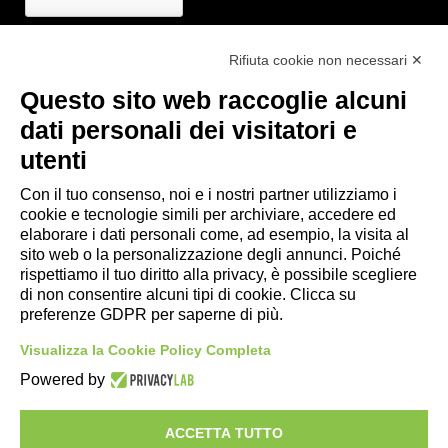
Rifiuta cookie non necessari ✕
Questo sito web raccoglie alcuni
Link utili
dati personali dei visitatori e
- Ufficio di informazione e accoglienza turistica di Maranello, Fiorano
utenti
M., Formigine, Sassuolo
- Comune di Formigine
Con il tuo consenso, noi e i nostri partner utilizziamo i
cookie e tecnologie simili per archiviare, accedere ed
- Trasporti Locali
elaborare i dati personali come, ad esempio, la visita al
- Trenitalia
sito web o la personalizzazione degli annunci. Poiché
rispettiamo il tuo diritto alla privacy, è possibile scegliere
di non consentire alcuni tipi di cookie. Clicca su
Scarica le app
preferenze GDPR per saperne di più.
- App Android Maranello e Dintorni
Visualizza la Cookie Policy Completa
- App iPhone Maranello e Dintorni
Powered by
ACCETTA TUTTO