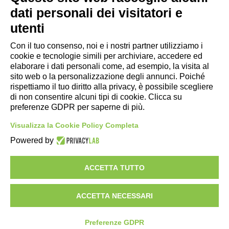
dati personali dei visitatori e
- Ufficio di informazione e accoglienza turistica di Maranello, Fiorano
utenti
M., Formigine, Sassuolo
Con il tuo consenso, noi e i nostri partner utilizziamo i
- Comune di Formigine
cookie e tecnologie simili per archiviare, accedere ed
- Trasporti Locali
elaborare i dati personali come, ad esempio, la visita al
- Trenitalia
sito web o la personalizzazione degli annunci. Poiché
rispettiamo il tuo diritto alla privacy, è possibile scegliere
di non consentire alcuni tipi di cookie. Clicca su
Scarica le app
preferenze GDPR per saperne di più.
- App Android Maranello e Dintorni
Visualizza la Cookie Policy Completa
- App iPhone Maranello e Dintorni
Powered by
ACCETTA TUTTO
ACCETTA NECESSARI
Preferenze GDPR