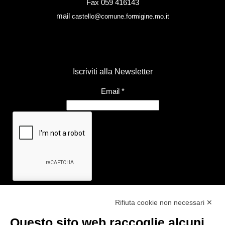
Fax 059 416143
mail
castello@comune.formigine.mo.it
Iscriviti alla Newsletter
Email
*
Rifiuta cookie non necessari ✕
Questo sito web raccoglie alcuni
Link utili