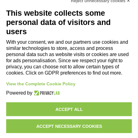
Reject unnecessary cookies ✕
Useful Links
This website collects some
- Tourist Information and Hospitality Office of Maranello, Fiorano M.,
personal data of visitors and
Formigine, Sassuolo
users
- The town of Formigine Council
With your consent, we and our partners use cookies and
- Local pubblic transports
similar technologies to store, access and process
- Trenitalia
personal data such as website visits or cookies are used
for ads personalisation. Since we respect your right to
privacy, you can choose not to allow certain types of
Apps download
cookies. Click on GDPR preferences to find out more.
- Maranello e Dintorni App for Android
View the Complete Cookie Policy
- Maranello e Dintorni App for iPhone
Powered by
ACCEPT ALL
ACCEPT NECESSARY COOKIES