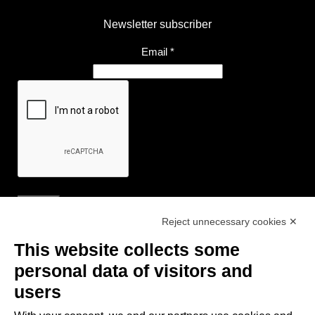
Newsletter subscriber
Email
*
Reject unnecessary cookies ✕
Useful Links
This website collects some
- Tourist Information and Hospitality Office of Maranello, Fiorano M.,
personal data of visitors and
Formigine, Sassuolo
users
- The town of Formigine Council