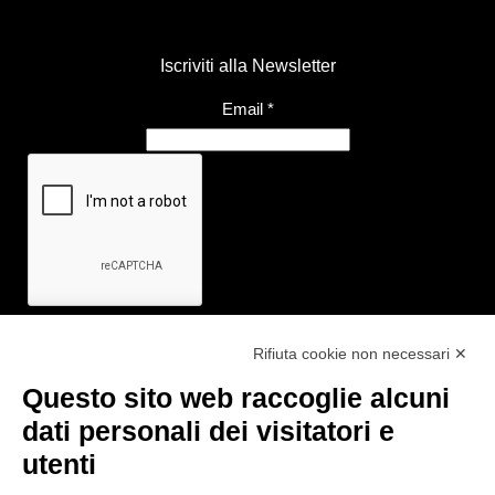
Iscriviti alla Newsletter
Email
*
Rifiuta cookie non necessari ✕
Questo sito web raccoglie alcuni
Link utili
dati personali dei visitatori e
- Ufficio di informazione e accoglienza turistica di Maranello, Fiorano
utenti
M., Formigine, Sassuolo