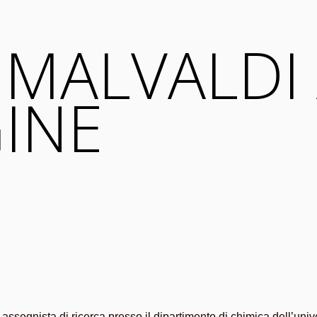
MALVALDI
INE
assegnista di ricerca presso il dipartimento di chimica dell’unive