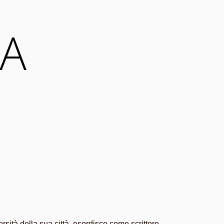
 A
rsità della sua città, esordisce come scrittore