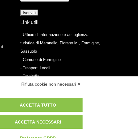
Link utili
- Ufficio di informazione e accoglienza
turistica di Maranello, Fiorano M., Formigine,
it
Sassuolo
- Comune di Formigine
- Trasporti Locali
- Trenitalia
Rifiuta cookie non necessari ✕
Scarica le app
- App Android Maranello e Dintorni
ACCETTA TUTTO
- App iPhone Maranello e Dintorni
ACCETTA NECESSARI