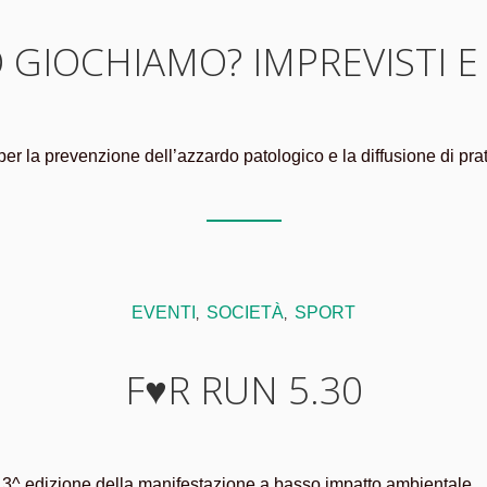
 GIOCHIAMO? IMPREVISTI E
er la prevenzione dell’azzardo patologico e la diffusione di prat
EVENTI
SOCIETÀ
SPORT
,
,
F♥R RUN 5.30
3^ edizione della manifestazione a basso impatto ambientale...