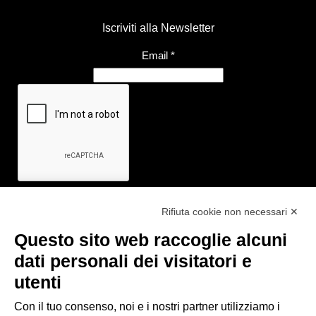
Iscriviti alla Newsletter
Email
*
Rifiuta cookie non necessari ✕
Questo sito web raccoglie alcuni
Link utili
dati personali dei visitatori e
- Ufficio di informazione e accoglienza turistica di Maranello, Fiorano
utenti
M., Formigine, Sassuolo
Con il tuo consenso, noi e i nostri partner utilizziamo i
- Comune di Formigine