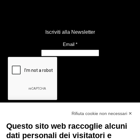
Iscriviti alla Newsletter
Email
*
Rifiuta cookie non necessari ✕
Questo sito web raccoglie alcuni
Link utili
dati personali dei visitatori e
- Ufficio di informazione e accoglienza turistica di Maranello, Fiorano