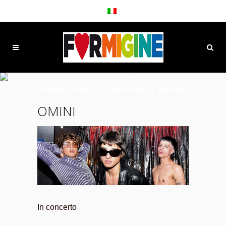
COMUNE DI
FORMIGINE
/
CONCERTO
/
OMINI
OMINI
In concerto