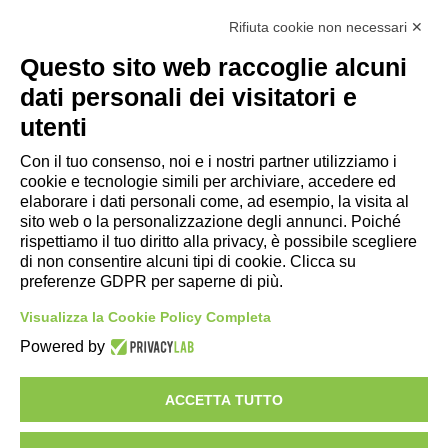
Rifiuta cookie non necessari ✕
Questo sito web raccoglie alcuni
Link utili
dati personali dei visitatori e
- Ufficio di informazione e accoglienza turistica di Maranello, Fiorano
utenti
M., Formigine, Sassuolo
- Comune di Formigine
Con il tuo consenso, noi e i nostri partner utilizziamo i
cookie e tecnologie simili per archiviare, accedere ed
- Trasporti Locali
elaborare i dati personali come, ad esempio, la visita al
- Trenitalia
sito web o la personalizzazione degli annunci. Poiché
rispettiamo il tuo diritto alla privacy, è possibile scegliere
di non consentire alcuni tipi di cookie. Clicca su
Scarica le app
preferenze GDPR per saperne di più.
- App Android Maranello e Dintorni
Visualizza la Cookie Policy Completa
- App iPhone Maranello e Dintorni
Powered by
ACCETTA TUTTO