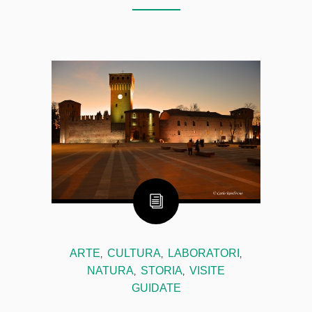
ARTE
CULTURA
LABORATORI
,
,
,
NATURA
STORIA
VISITE
,
,
GUIDATE