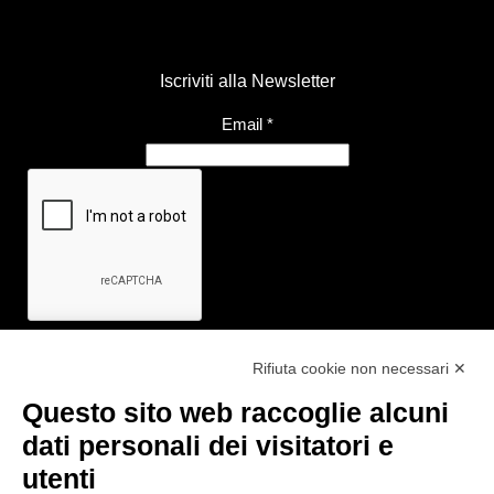
Iscriviti alla Newsletter
Email
*
Rifiuta cookie non necessari ✕
Questo sito web raccoglie alcuni
Link utili
dati personali dei visitatori e
- Ufficio di informazione e accoglienza turistica di Maranello, Fiorano
utenti
M., Formigine, Sassuolo