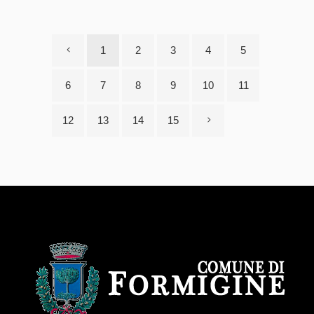
1
2
3
4
5
6
7
8
9
10
11
12
13
14
15