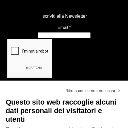
Iscriviti alla Newsletter
Email
*
Rifiuta cookie non necessari ✕
Questo sito web raccoglie alcuni
Link utili
dati personali dei visitatori e
- Ufficio di informazione e accoglienza turistica di Maranello, Fiorano
utenti
M., Formigine, Sassuolo