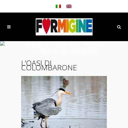
COMUNE DI FORMIGINE
/
PARCHI
/
L’OASI DI COLOMBARONE
L’OASI DI
COLOMBARONE