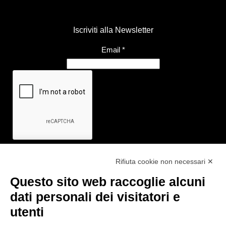
Iscriviti alla Newsletter
Email
*
Rifiuta cookie non necessari ✕
Questo sito web raccoglie alcuni
Link utili
dati personali dei visitatori e
- Ufficio di informazione e accoglienza turistica di Maranello, Fiorano
utenti
M., Formigine, Sassuolo