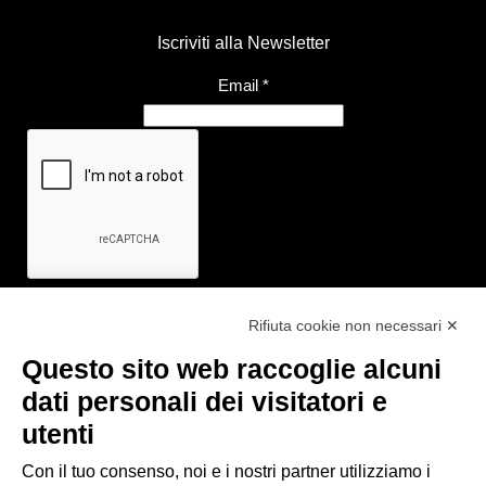
Iscriviti alla Newsletter
Email
*
Rifiuta cookie non necessari ✕
Questo sito web raccoglie alcuni
Link utili
dati personali dei visitatori e
- Ufficio di informazione e accoglienza turistica di Maranello, Fiorano
utenti
M., Formigine, Sassuolo
- Comune di Formigine
Con il tuo consenso, noi e i nostri partner utilizziamo i