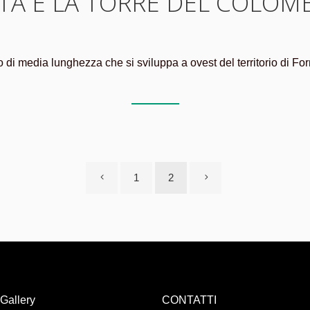
A E LA TORRE DEL COLO
io di media lunghezza che si sviluppa a ovest del territorio di For
1
2
Gallery
CONTATTI