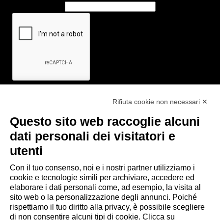
Rifiuta cookie non necessari ✕
Questo sito web raccoglie alcuni
Link utili
dati personali dei visitatori e
- Ufficio di informazione e accoglienza turistica di Maranello, Fiorano
utenti
M., Formigine, Sassuolo
Con il tuo consenso, noi e i nostri partner utilizziamo i
- Comune di Formigine
cookie e tecnologie simili per archiviare, accedere ed
- Trasporti Locali
elaborare i dati personali come, ad esempio, la visita al
- Trenitalia
sito web o la personalizzazione degli annunci. Poiché
rispettiamo il tuo diritto alla privacy, è possibile scegliere
di non consentire alcuni tipi di cookie. Clicca su
Scarica le app