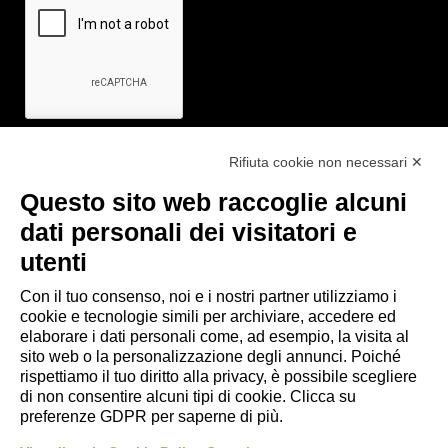
Rifiuta cookie non necessari ✕
Questo sito web raccoglie alcuni
Link utili
dati personali dei visitatori e
- Ufficio di informazione e accoglienza turistica di Maranello, Fiorano
utenti
M., Formigine, Sassuolo
Con il tuo consenso, noi e i nostri partner utilizziamo i
- Comune di Formigine
cookie e tecnologie simili per archiviare, accedere ed
- Trasporti Locali
elaborare i dati personali come, ad esempio, la visita al
- Trenitalia
sito web o la personalizzazione degli annunci. Poiché
rispettiamo il tuo diritto alla privacy, è possibile scegliere
di non consentire alcuni tipi di cookie. Clicca su
Scarica le app
preferenze GDPR per saperne di più.
- App Android Maranello e Dintorni