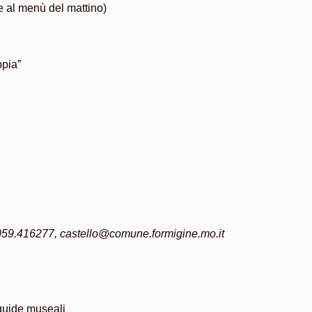
e al menù del mattino)
ppia”
. 059.416277, castello@comune.formigine.mo.it
guide museali