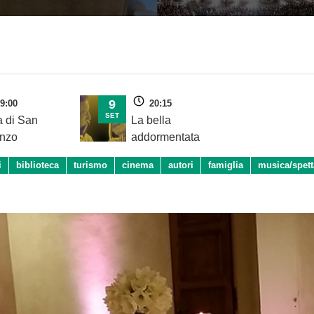
9
9:00
20:15
SET
a di San
La bella
nzo
addormentata
i
biblioteca
turismo
cinema
autori
famiglia
musica/spett