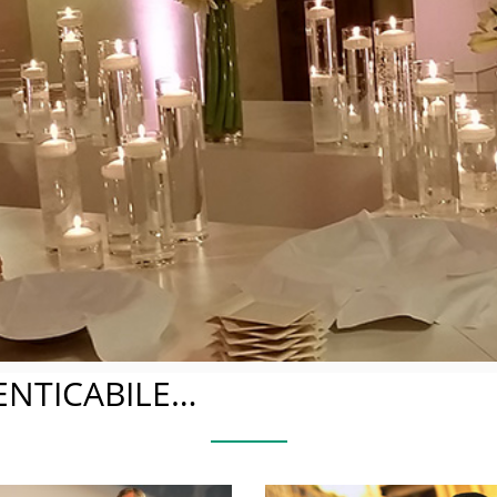
osarsi al Caste
Cerimonie e meeting in una location di pregio
ENTICABILE…