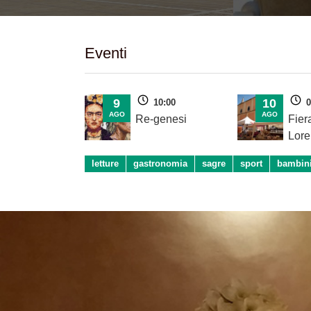
Eventi
9
10
10:00
0
AGO
AGO
Re-genesi
Fier
Lore
letture
gastronomia
sagre
sport
bambin