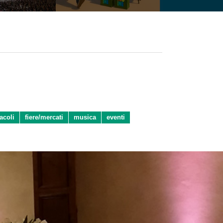
acoli
fiere/mercati
musica
eventi