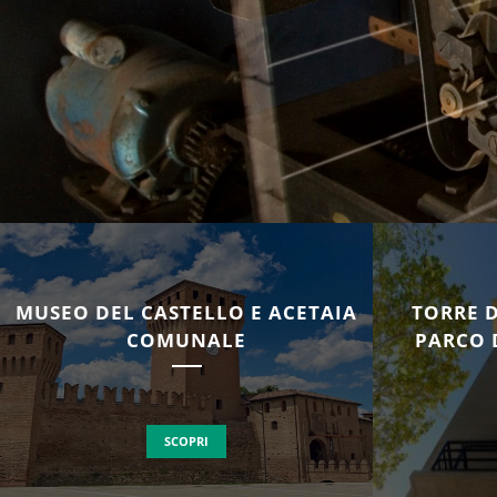
MUSEO DEL CASTELLO E ACETAIA
TORRE 
COMUNALE
PARCO 
SCOPRI