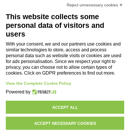
Reject unnecessary cookies ✕
Useful Links
This website collects some
- Tourist Information and Hospitality Office of Maranello, Fiorano M.,
personal data of visitors and
Formigine, Sassuolo
users
- The town of Formigine Council
With your consent, we and our partners use cookies and
- Local pubblic transports
similar technologies to store, access and process
- Trenitalia
personal data such as website visits or cookies are used
for ads personalisation. Since we respect your right to
privacy, you can choose not to allow certain types of
Apps download
cookies. Click on GDPR preferences to find out more.
- Maranello e Dintorni App for Android
View the Complete Cookie Policy
- Maranello e Dintorni App for iPhone
Powered by
ACCEPT ALL
ACCEPT NECESSARY COOKIES