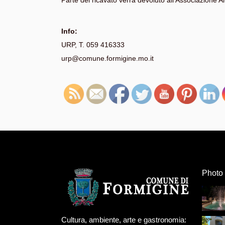
Parte del ricavato verrà devoluto all’Associazione Am
Info:
URP, T. 059 416333
urp@comune.formigine.mo.it
Photo 
Cultura, ambiente, arte e gastronomia: