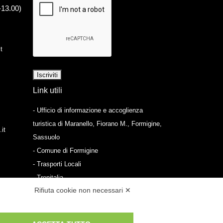
-13.00)
t
Link utili
- Ufficio di informazione e accoglienza
turistica di Maranello, Fiorano M., Formigine,
it
Sassuolo
- Comune di Formigine
- Trasporti Locali
- Trenitalia
Rifiuta cookie non necessari ✕
Scarica le app
- App Android Maranello e Dintorni