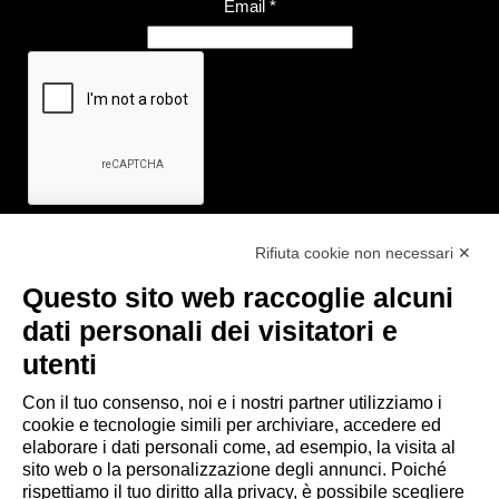
Email
*
Rifiuta cookie non necessari ✕
Questo sito web raccoglie alcuni
Link utili
dati personali dei visitatori e
- Ufficio di informazione e accoglienza turistica di Maranello, Fiorano
utenti
M., Formigine, Sassuolo
Con il tuo consenso, noi e i nostri partner utilizziamo i
- Comune di Formigine
cookie e tecnologie simili per archiviare, accedere ed
- Trasporti Locali
elaborare i dati personali come, ad esempio, la visita al
- Trenitalia
sito web o la personalizzazione degli annunci. Poiché
rispettiamo il tuo diritto alla privacy, è possibile scegliere