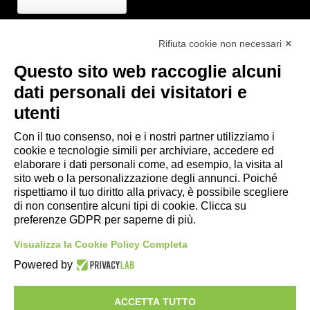
Rifiuta cookie non necessari ✕
Questo sito web raccoglie alcuni
Link utili
dati personali dei visitatori e
- Ufficio di informazione e accoglienza turistica di Maranello, Fiorano
utenti
M., Formigine, Sassuolo
- Comune di Formigine
Con il tuo consenso, noi e i nostri partner utilizziamo i
cookie e tecnologie simili per archiviare, accedere ed
- Trasporti Locali
elaborare i dati personali come, ad esempio, la visita al
- Trenitalia
sito web o la personalizzazione degli annunci. Poiché
rispettiamo il tuo diritto alla privacy, è possibile scegliere
di non consentire alcuni tipi di cookie. Clicca su
Scarica le app
preferenze GDPR per saperne di più.
- App Android Maranello e Dintorni
Visualizza la Cookie Policy Completa
- App iPhone Maranello e Dintorni
Powered by
ACCETTA TUTTO