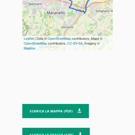
Leaflet
| Data ©
OpenStreetMap
contributors, Maps ©
OpenStreetMap
contributors,
CC-BY-SA
, Imagery ©
Mapbox
SCARICA LA MAPPA (PDF)
SCARICA LE TRACCE (GPX)