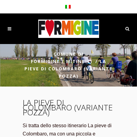
COMUNE DI
FORMIGINE
/
MITINBICI
/
LA
PIEVE DI COLOMBARO (VARIANTE
POZZA)
LA PIEVE DI
COLOMBARO (VARIANTE
POZZA)
Si tratta dello stesso itinerario La pieve di
Colombaro, ma con una piccola e