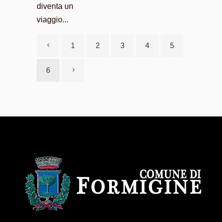
diventa un
viaggio...
1
2
3
4
5
6