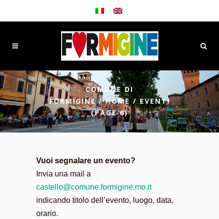
COMUNE DI
FORMIGINE
/
HOME
/
EVENTI
(PAGE 6)
Vuoi segnalare un evento?
Invia una mail a
castello@comune.formigine.mo.it
indicando titolo dell’evento, luogo, data,
orario.