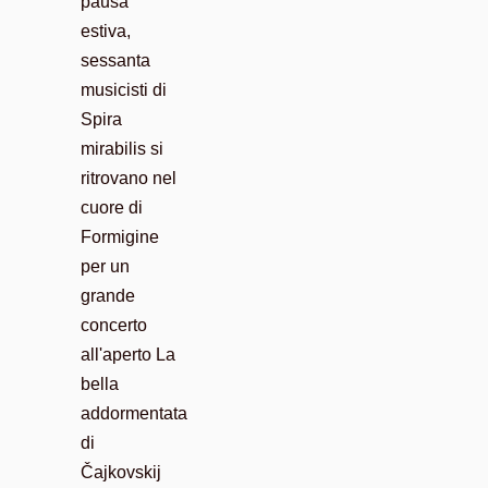
pausa
estiva,
sessanta
musicisti di
Spira
mirabilis si
ritrovano nel
cuore di
Formigine
per un
grande
concerto
all'aperto La
bella
addormentata
di
Čajkovskij