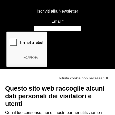
Iscriviti alla Newsletter
Email
*
Rifiuta cookie non necessari ✕
Questo sito web raccoglie alcuni
Link utili
dati personali dei visitatori e
- Ufficio di informazione e accoglienza turistica di Maranello, Fiorano
utenti
M., Formigine, Sassuolo
- Comune di Formigine
Con il tuo consenso, noi e i nostri partner utilizziamo i