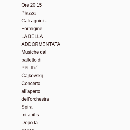
Ore 20.15
Piazza
Calcagnini -
Formigine
LA BELLA
ADDORMENTATA
Musiche dal
balletto di
Pëtr Il'ič
Čajkovskij
Concerto
all'aperto
dell'orchestra
Spira
mirabilis
Dopo la