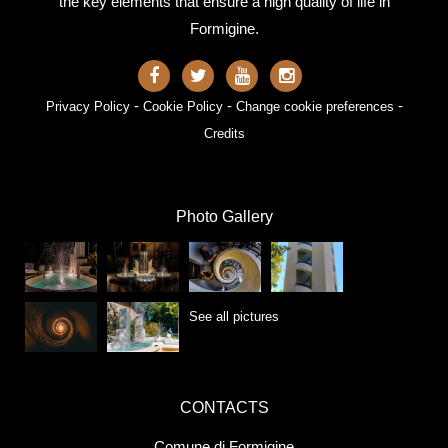
the key elements that ensure a high quality of life in
Formigine.
-
-
-
Privacy Policy
Cookie Policy
Change cookie preferences
Credits
Photo Gallery
See all pictures
CONTACTS
Comune di Formigine