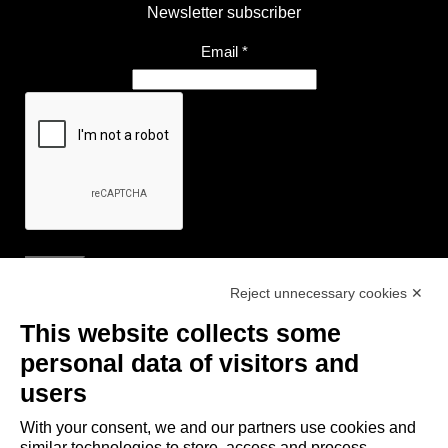
Newsletter subscriber
Email
*
Reject unnecessary cookies ✕
Useful Links
This website collects some
- Tourist Information and Hospitality Office of Maranello, Fiorano M.,
personal data of visitors and
Formigine, Sassuolo
users
- The town of Formigine Council
With your consent, we and our partners use cookies and
- Local pubblic transports
similar technologies to store, access and process