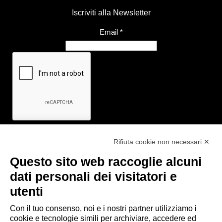
Iscriviti alla Newsletter
Email
*
Rifiuta cookie non necessari ✕
Questo sito web raccoglie alcuni
Link utili
dati personali dei visitatori e
- Ufficio di informazione e accoglienza turistica di Maranello, Fiorano
utenti
M., Formigine, Sassuolo
Con il tuo consenso, noi e i nostri partner utilizziamo i
- Comune di Formigine
cookie e tecnologie simili per archiviare, accedere ed
- Trasporti Locali