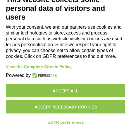
racconta che cosa abbiamo potuto
personal data of visitors and
scoprire dei nostri avi dai reperti umani
users
rinvenuti durante gli scavi.
Cliccate qui per il video!
With your consent, we and our partners use cookies and
similar technologies to store, access and process
personal data such as website visits or cookies are used
for ads personalisation. Since we respect your right to
privacy, you can choose not to allow certain types of
cookies. Click on GDPR preferences to find out more.
View the Complete Cookie Policy
Powered by
ACCEPT ALL
CHE MESTIERE FACEVI?
L’antropologa ci spiega come sia stato
ACCEPT NECESSARY COOKIES
possibile grazie agli scheletri rinvenuti
durante gli scavi al Castello risalire al
GDPR preferences
lavoro che svolgevano in vita: indizi che ci