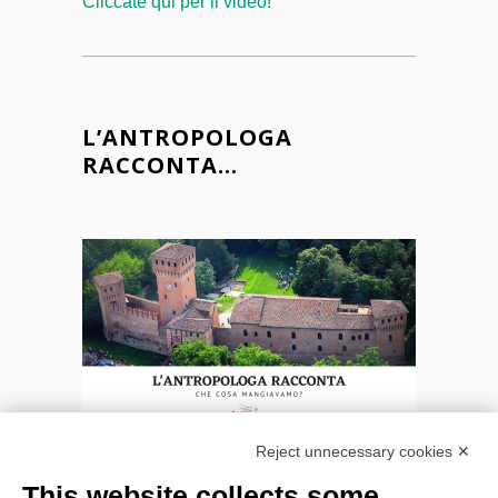
Cliccate qui per il video!
L’ANTROPOLOGA
RACCONTA…
CHE COSA MANGIAVAMO?
Reject unnecessary cookies ✕
Una breve lezione dell’antropologa che ci
This website collects some