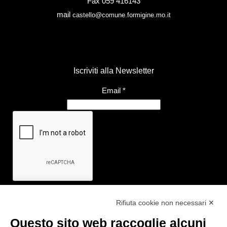
Fax 059 416143
mail
castello@comune.formigine.mo.it
Iscriviti alla Newsletter
Email
*
Rifiuta cookie non necessari ✕
Questo sito web raccoglie alcuni
Link utili