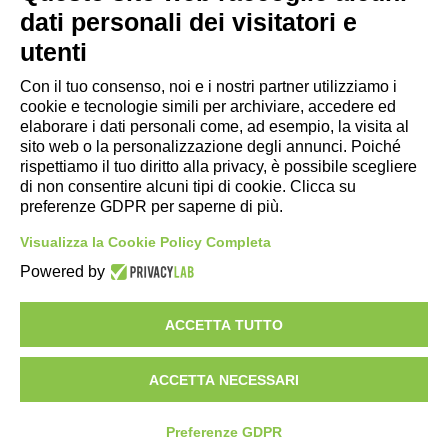
dati personali dei visitatori e
- Ufficio di informazione e accoglienza turistica di Maranello, Fiorano
utenti
M., Formigine, Sassuolo
- Comune di Formigine
Con il tuo consenso, noi e i nostri partner utilizziamo i
cookie e tecnologie simili per archiviare, accedere ed
- Trasporti Locali
elaborare i dati personali come, ad esempio, la visita al
- Trenitalia
sito web o la personalizzazione degli annunci. Poiché
rispettiamo il tuo diritto alla privacy, è possibile scegliere
di non consentire alcuni tipi di cookie. Clicca su
Scarica le app
preferenze GDPR per saperne di più.
- App Android Maranello e Dintorni
Visualizza la Cookie Policy Completa
- App iPhone Maranello e Dintorni
Powered by
ACCETTA TUTTO
ACCETTA NECESSARI
Preferenze GDPR