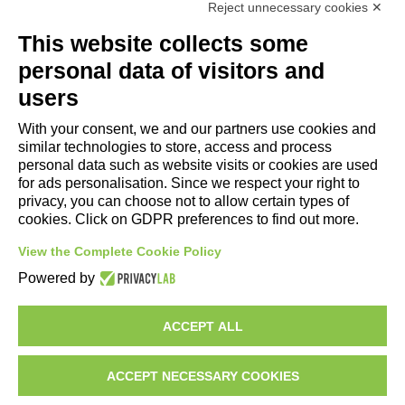
Reject unnecessary cookies ✕
Useful Links
This website collects some
- Tourist Information and Hospitality Office of Maranello, Fiorano M.,
personal data of visitors and
Formigine, Sassuolo
users
- The town of Formigine Council
With your consent, we and our partners use cookies and
- Local pubblic transports
similar technologies to store, access and process
- Trenitalia
personal data such as website visits or cookies are used
for ads personalisation. Since we respect your right to
privacy, you can choose not to allow certain types of
Apps download
cookies. Click on GDPR preferences to find out more.
- Maranello e Dintorni App for Android
View the Complete Cookie Policy
- Maranello e Dintorni App for iPhone
Powered by
ACCEPT ALL
ACCEPT NECESSARY COOKIES