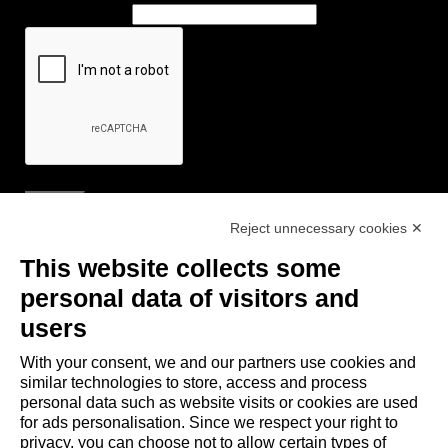
Reject unnecessary cookies ✕
Useful Links
This website collects some
- Tourist Information and Hospitality Office of Maranello, Fiorano M.,
personal data of visitors and
Formigine, Sassuolo
users
- The town of Formigine Council
With your consent, we and our partners use cookies and
- Local pubblic transports
similar technologies to store, access and process
- Trenitalia
personal data such as website visits or cookies are used
for ads personalisation. Since we respect your right to
privacy, you can choose not to allow certain types of
Apps download