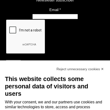
Newsletter subscriber
Email
*
Reject unnecessary cookies ✕
Useful Links
This website collects some
- Tourist Information and Hospitality Office of Maranello, Fiorano M.,
personal data of visitors and
Formigine, Sassuolo
users
- The town of Formigine Council
With your consent, we and our partners use cookies and
- Local pubblic transports
similar technologies to store, access and process