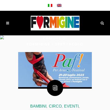
COMUNE DI
FORMIGINE
/
SPETTACOLO
BAMBINI
CIRCO
EVENTI
,
,
,