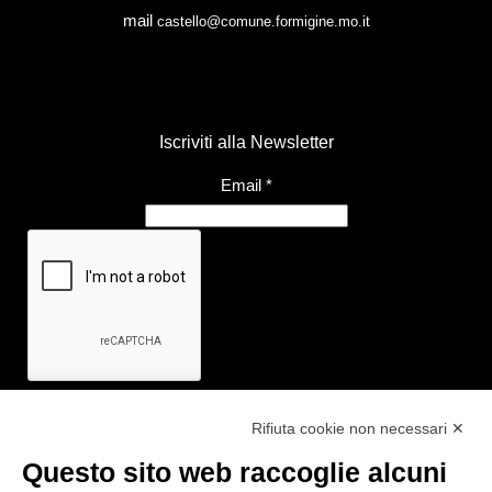
mail
castello@comune.formigine.mo.it
Iscriviti alla Newsletter
Email
*
Rifiuta cookie non necessari ✕
Questo sito web raccoglie alcuni
Link utili