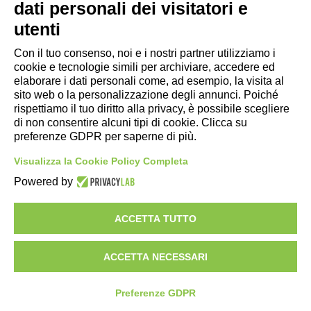
dati personali dei visitatori e
- Ufficio di informazione e accoglienza turistica di Maranello, Fiorano
utenti
M., Formigine, Sassuolo
- Comune di Formigine
Con il tuo consenso, noi e i nostri partner utilizziamo i
cookie e tecnologie simili per archiviare, accedere ed
- Trasporti Locali
elaborare i dati personali come, ad esempio, la visita al
- Trenitalia
sito web o la personalizzazione degli annunci. Poiché
rispettiamo il tuo diritto alla privacy, è possibile scegliere
di non consentire alcuni tipi di cookie. Clicca su
Scarica le app
preferenze GDPR per saperne di più.
- App Android Maranello e Dintorni
Visualizza la Cookie Policy Completa
- App iPhone Maranello e Dintorni
Powered by
ACCETTA TUTTO
ACCETTA NECESSARI
Preferenze GDPR