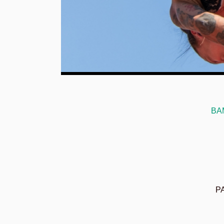
BA
PA