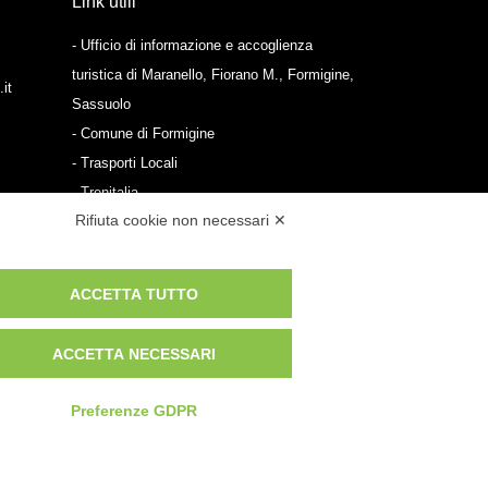
Link utili
- Ufficio di informazione e accoglienza
turistica di Maranello, Fiorano M., Formigine,
it
Sassuolo
- Comune di Formigine
- Trasporti Locali
- Trenitalia
Rifiuta cookie non necessari ✕
Scarica le app
- App Android Maranello e Dintorni
ACCETTA TUTTO
- App iPhone Maranello e Dintorni
ACCETTA NECESSARI
Preferenze GDPR