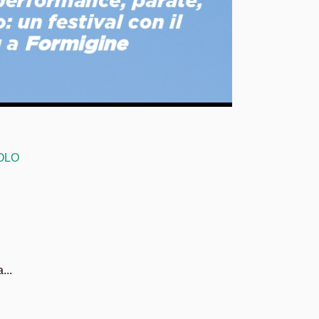
OLO
...