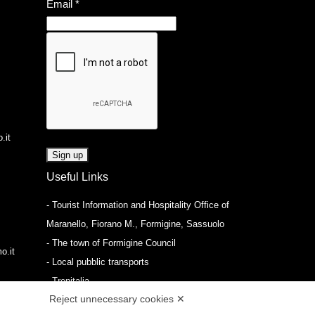
Email
*
.it
Useful Links
- Tourist Information and Hospitality Office of
Maranello, Fiorano M., Formigine, Sassuolo
- The town of Formigine Council
o.it
- Local pubblic transports
- Trenitalia
Reject unnecessary cookies ✕
Apps download