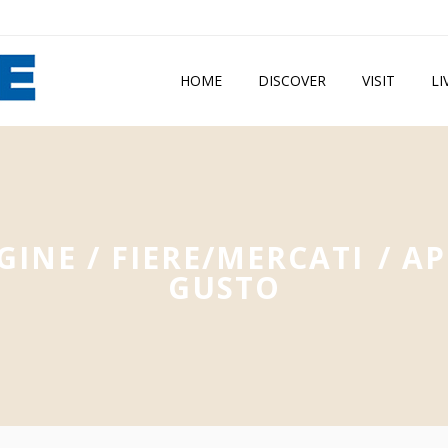
HOME
DISCOVER
VISIT
LI
GINE
/
FIERE/MERCATI
/
AP
GUSTO