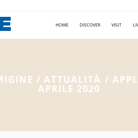
HOME
DISCOVER
VISIT
LI
MIGINE
/
ATTUALITÀ
/
APPL
APRILE 2020