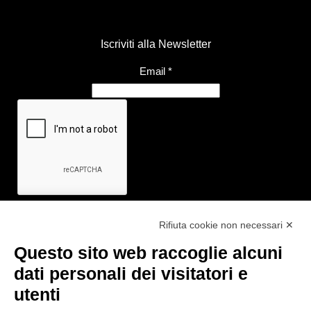
Iscriviti alla Newsletter
Email
*
Rifiuta cookie non necessari ✕
Questo sito web raccoglie alcuni
Link utili
dati personali dei visitatori e
- Ufficio di informazione e accoglienza turistica di Maranello, Fiorano
utenti
M., Formigine, Sassuolo